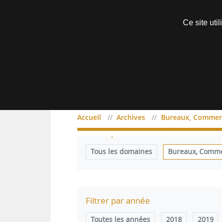
Découvrir sans engagement
Ce site uti
Menu
Accueil
Archives
Bureaux, Commerc
Filtrer par domaine
Tous les domaines
Bureaux, Commer
Filtrer par année
Toutes les années
2018
2019