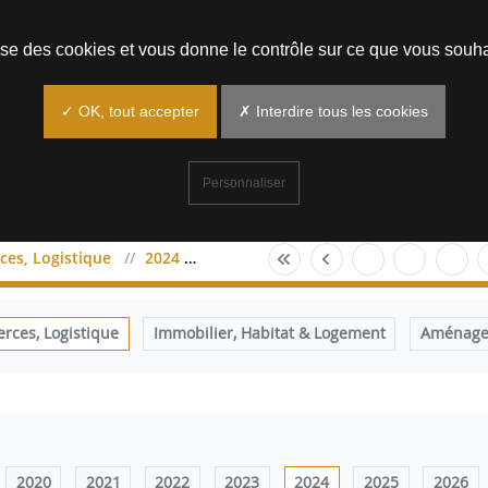
Prendre un rendez-vous
lise des cookies et vous donne le contrôle sur ce que vous souha
✓ OK, tout accepter
✗ Interdire tous les cookies
Personnaliser
es, Logistique
2024
septembre
ces, Logistique
Immobilier, Habitat & Logement
Aménagem
2020
2021
2022
2023
2024
2025
2026