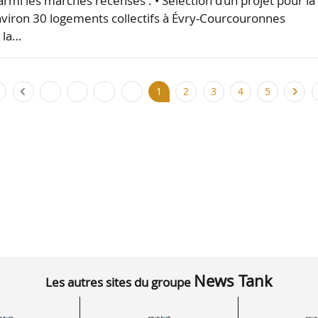
rmi les marchés recensés : • Sélection d’un projet pour la
environ 30 logements collectifs à Évry-Courcouronnes
 la…
1
2
3
4
5
News Tank
Les autres sites du groupe