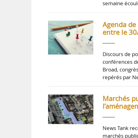
semaine écoul
Agenda de 
entre le 3
Discours de po
conférences de
Broad, congrès
repérés par Ne
Marchés pub
l’aménagem
News Tank rece
marchés public