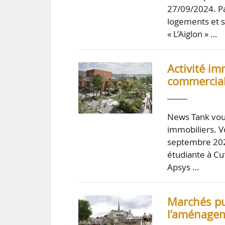
27/09/2024. Pa
logements et s
« L’Aiglon » …
Activité im
commercial
News Tank vou
immobiliers. Vo
septembre 202
étudiante à Cuf
Apsys …
Marchés pub
l’aménagem