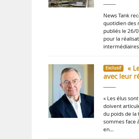
News Tank rece
quotidien des 
publiés le 26/
pour la réalis
intermédiaires
« L
Exclusif
avec leur r
« Les élus sont
doivent articu
du poids de la
sommes face à 
en…