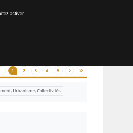
Nous joindre
itez activer
Espace abonné
1
2
3
4
5
ent, Urbanisme, Collectivités