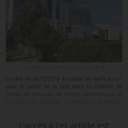
La Défense, côté Nanterre (Hauts-de-Seine) - © BB
2
L’arrêté du 26/12/2018 actualise les tarifs au m
pour le calcul de la taxe pour la création de
locaux de bureaux, de locaux commerciaux et
de locaux de stockage en région Ile-de-France,
publié au JO du 30/12/2018.
L'accès à cet article est
Pour la période du 01/01/2019 au 31/12/2019,