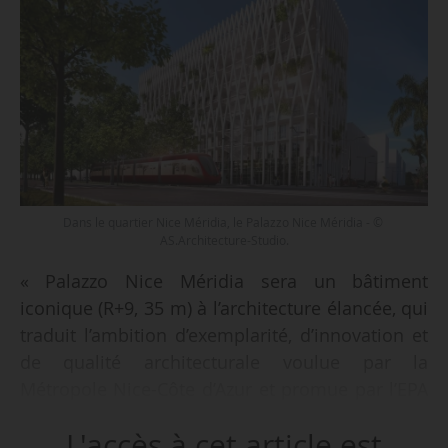
Dans le quartier Nice Méridia, le Palazzo Nice Méridia - ©
AS.Architecture-Studio.
« Palazzo Nice Méridia sera un bâtiment
iconique (R+9, 35 m) à l’architecture élancée, qui
traduit l’ambition d’exemplarité, d’innovation et
de qualité architecturale voulue par la
Métropole Nice-Côte d’Azur et promue par l’EPA
Éco-Vallée Plaine du Var (…), opération d’intérêt
L'accès à cet article est
national (OIN). 900 tonnes de bois seront