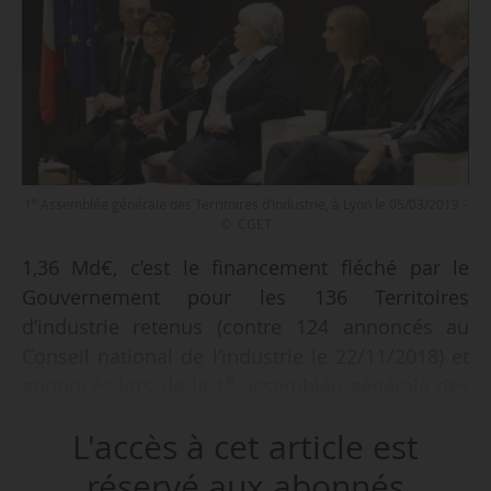
e
1
Assemblée générale des Territoires d’Industrie, à Lyon le 05/03/2019 -
© CGET
1,36 Md€, c’est le financement fléché par le
Gouvernement pour les 136 Territoires
d’industrie retenus (contre 124 annoncés au
Conseil national de l’industrie le 22/11/2018) et
e
annoncés lors de la 1
assemblée générale des
Territoires d’industries, à Lyon les 05 et
L'accès à cet article est
06/03/2019, en présence de Jacqueline Gourault,
ministre de la Cohésion des territoires, Agnès
réservé aux abonnés