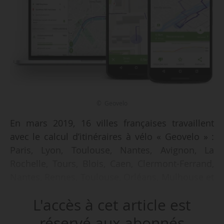
© Geovelo
En mars 2019, 16 villes françaises travaillent
avec le calcul d’itinéraires à vélo « Geovelo » :
Paris, Lyon, Toulouse, Nantes, Avignon, La
Rochelle, Tours, Blois, Caen, Clermont-Ferrand,
Nantes, Rennes, Toulouse, Orléans, Mulhouse et
Rouen. Les abonnements proposent de
L'accès à cet article est
« développer l’usage du vélo et d’analyser le
comportement des cyclistes avec une
réservé aux abonnés