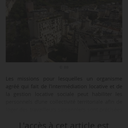
© BB
Les missions pour lesquelles un organisme
agréé qui fait de l’intermédiation locative et de
la gestion locative sociale peut habiliter les
personnels d’une collectivité territoriale afin de
loger des travailleurs saisonniers sont précisées
par un décret du 07/03/2019, publié au Journal
L'accès à cet article est
Officiel le 09/03/2019. Ces missions concernent