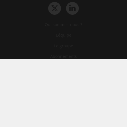
Qui sommes-nous ?
L‘équipe
Le groupe
Abonnements
Contact
Archives
CGA
Mentions légales
Confidentialité
Cookies