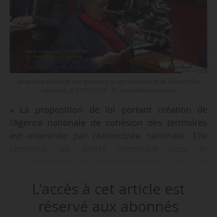
Jacqueline Gourault aux questions au gouvernement de l’Assemblée
nationale, le 12/03/2019 - © Assemblée nationale
« La proposition de loi portant création de
l’Agence nationale de cohésion des territoires
est examinée par l’Assemblée nationale. Elle
constitue un projet important pour le
Gouvernement, les parlementaires et surtout les
élus locaux. La création de cette agence répond
L'accès à cet article est
à leur demande et vise à simplifier la manière
dont l’État les accompagne dans leur projet. Elle
réservé aux abonnés
permettra de répondre à ce besoin d’un État