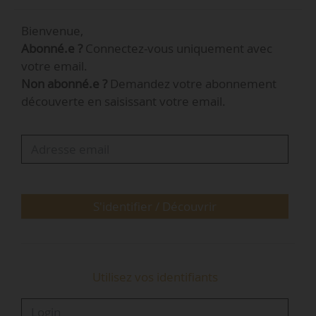
facilitateur, accompagnateur, plus accessible et
Bienvenue,
qui agit au plus près des territoires », déclare
Abonné.e ?
Connectez-vous uniquement avec
Jacqueline Gourault, ministre de la Cohésion
votre email.
des territoires et des relations avec les
Non abonné.e ?
Demandez votre abonnement
collectivités territoriales, interrogée par la
découverte en saisissant votre email.
rapporteure de la proposition de loi portant
création d’une agence nationale de cohésion
des territoires Yolaine de Courson, lors des
questions au…
S'identifier / Découvrir
Utilisez vos identifiants