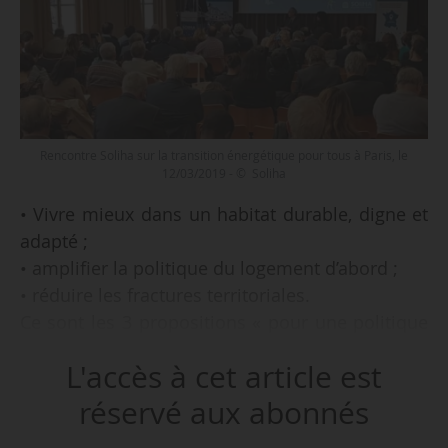
Rencontre Soliha sur la transition énergétique pour tous à Paris, le
12/03/2019 - © Soliha
• Vivre mieux dans un habitat durable, digne et
adapté ;
• amplifier la politique du logement d’abord ;
• réduire les fractures territoriales.
Ce sont les 3 propositions « pour une politique
solidaire de l’habitat privé » de la fédération
L'accès à cet article est
Soliha dans le cadre du grand débat national,
présentées lors d’une rencontre sur « la
réservé aux abonnés
transition énergétique pour tous » à Paris le