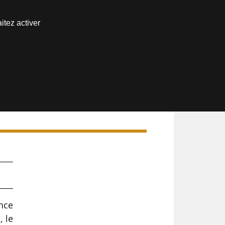
Nous joindre
itez activer
Espace abonné
ance
, le