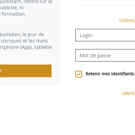
idistant, centré sur la
ublicité, ni
i formation.
Utilise
uotidien, le jour de
rubriques et les mots
artphone (App), tablette
R
Retenir mes identifiants
Ident