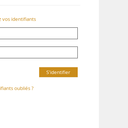
z vos identifiants
S'identifier
ifiants oubliés ?