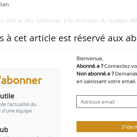
lian.
ville et des territoires à la direction du budget, A
onseils d’administration en qualité de représentan
s à cet article est réservé aux 
l siège aux conseils d’administration de l’ANRU, de G
 Orly-Rungis-Seine Amont et de la CGGLS.
Bienvenue,
Abonné.e ?
Connectez-vou
lban Hautier
Non abonné.e ?
Demandez
s'abonner
en saisissant votre email.
utile
de l’actualité du
il d’une équipe
S'iden
pub