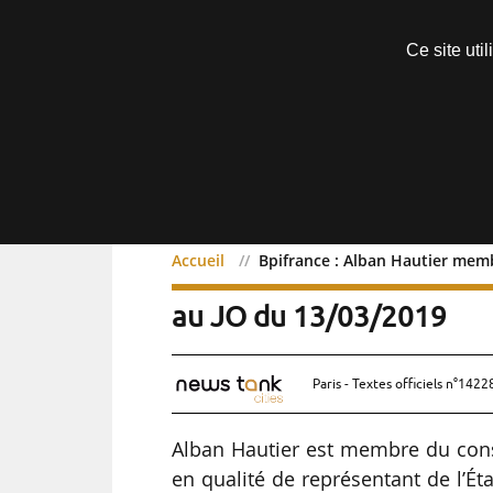
Découvrir sans engagement
Ce site uti
Menu
Accueil
Bpifrance : Alban Hautier memb
Bpifrance : Alban Hautie
au JO du 13/03/2019
Paris - Textes officiels n°1422
Alban Hautier est membre du conse
en qualité de représentant de l’Éta