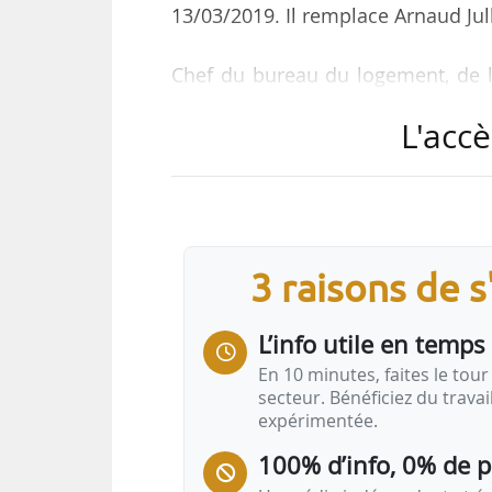
13/03/2019. Il remplace Arnaud Jul
Chef du bureau du logement, de la 
Hautier est membre de plusieurs c
L'accè
l’État ou du ministre du Budget. I
Paris Aménagement (GPA), de l’EPA
A
3 raisons de 
…
L’info utile en temps 
En 10 minutes, faites le tour 
secteur. Bénéficiez du trava
expérimentée.
100% d’info, 0% de 