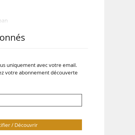
lban
t de
abonnés
rand
s uniquement avec votre email.
 votre abonnement découverte
tifier / Découvrir