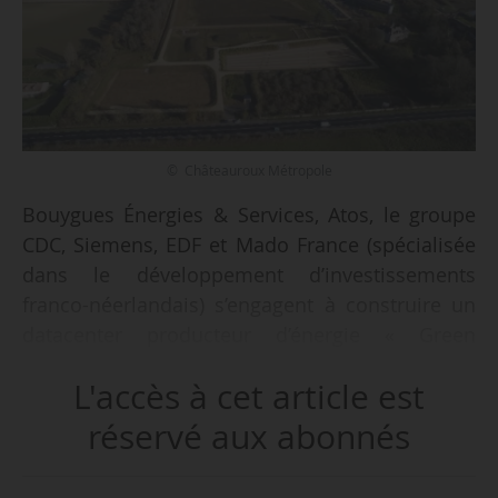
© Châteauroux Métropole
Bouygues Énergies & Services, Atos, le groupe
CDC, Siemens, EDF et Mado France (spécialisée
dans le développement d’investissements
franco-néerlandais) s’engagent à construire un
datacenter producteur d’énergie « Green
Challenge 36 » avec la signature d’un accord
L'accès à cet article est
protocolaire le 12/03/201. Le datacenter sera
installé dans le parc d’activités sino-européen
réservé aux abonnés
EuroSity Ozans, sur la commune d’Étrechet
(Indre), à horizon 2023, selon Châteauroux