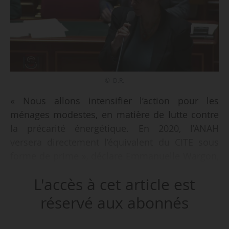
© D.R.
« Nous allons intensifier l’action pour les
ménages modestes, en matière de lutte contre
la précarité énergétique. En 2020, l’ANAH
versera directement l’équivalent du CITE sous
forme de prime », déclare Emmanuelle Wargon,
secrétaire d’État du ministre de la Transition
L'accès à cet article est
écologique et solidaire, lors d’un débat sur la
précarité énergétique des ménages, au Sénat le
réservé aux abonnés
14/03/2019.