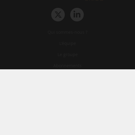
Qui sommes-nous ?
L‘équipe
Le groupe
Abonnements
Contact
Archives
CGA
Mentions légales
Confidentialité
Cookies