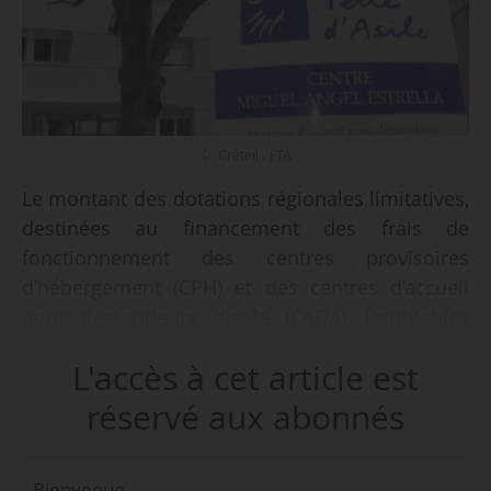
© Créteil - FTA
Le montant des dotations régionales limitatives,
destinées au financement des frais de
fonctionnement des centres provisoires
d’hébergement (CPH) et des centres d’accueil
pour demandeurs d’asile (CADA), imputables
aux prestations prises en charge par l’aide
L'accès à cet article est
sociale de l’État, sont fixées par un arrêté du
ministre de l’Intérieur Christophe Castaner du
réservé aux abonnés
13/03/2019, publié au JO le 16/03/2019.
Bienvenue,