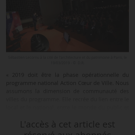
Sébastien Lecornu à la cité de l’architecture et du patrimoine à Paris, le
19/03/2019 - © D.R.
« 2019 doit être la phase opérationnelle du
programme national Action Cœur de Ville. Nous
assumons la dimension de communauté des
villes du programme. Elle recrée du lien entre le
local et le national, entre le monde du public et
le secteur privé. Des architectes, des grandes
L'accès à cet article est
entreprises de réseau sont ici présentes. Je suis
très attaché à ce que l’on puisse organiser en
réservé aux abonnés