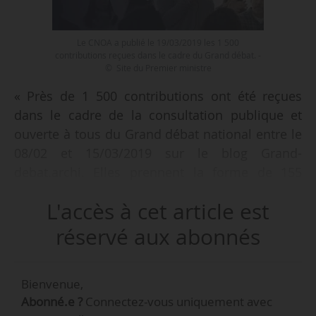
Le CNOA a publié le 19/03/2019 les 1 500
contributions reçues dans le cadre du Grand débat. -
© Site du Premier ministre
« Près de 1 500 contributions ont été reçues
dans le cadre de la consultation publique et
ouverte à tous du Grand débat national entre le
08/02 et 15/03/2019 sur le blog Grand-
debat.archi. Elles prennent la forme de 155
propositions concrètes, précises et citoyennes »,
L'accès à cet article est
indique le CNOA, le 19/03/2019.
réservé aux abonnés
Les 155 propositions répondent à 4
thématiques.
Bienvenue,
• Habiter : comment mieux construire et mieux
Abonné.e ?
Connectez-vous uniquement avec
rénover les techniques, les matériaux ?