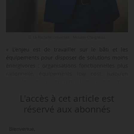
© La Rochelle Université - Mélanie Chaigneau.
« L’enjeu est de travailler sur le bâti et les
équipements pour disposer de solutions moins
énergivores : organisations fonctionnelles plus
rationnelle, équipements low cost. Jusqu’en
2030, les besoins en réhabilitation, avec mise
aux normes, sont estimés à 10 Md€ », déclare
L'accès à cet article est
Jean-Marc Ogier, coprésident du comité de
transition écologique et énergétique (TEE) de la
réservé aux abonnés
conférence des présidents d’université (CPU) à
News Tank, le 14/03/2019.
Bienvenue,