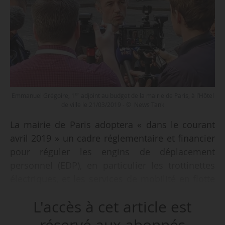
er
Emmanuel Grégoire, 1
adjoint au budget de la mairie de Paris, à l’Hôtel
de ville le 21/03/2019 - © News Tank
La mairie de Paris adoptera « dans le courant
avril 2019 » un cadre réglementaire et financier
pour réguler les engins de déplacement
personnel (EDP), en particulier les trottinettes
électriques, et les services de mobilité en flotte
libre (vélos et scooters en free floating),
L'accès à cet article est
annonce la Ville, le 21/03/2019. « Nous
présenterons la délibération au Conseil de
réservé aux abonnés