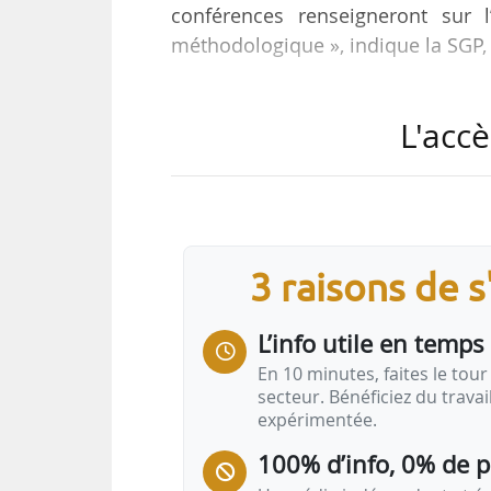
conférences renseigneront sur 
méthodologique », indique la SGP, 
• Ligne 15 sud : 22/03/2019. D
L'accè
souterrain, 16 gares. Directeur de 
Jean-Philippe Huet, Isabelle De
territoriales : Christian Garcia po
pour le 93.
3 raisons de 
• Ligne 15 Est : 11/06/2019. De C
souterrain, 12 gares. Directeur de
L’info utile en temps 
En 10 minutes, faites le tour 
secteur. Bénéficiez du trava
expérimentée.
100% d’info, 0% de 