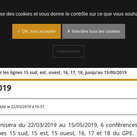
Prendre un rendez-vous
lise des cookies et vous donne le contrôle sur ce que vous souha
✓ OK, tout accepter
✗ Interdire tous les cookies
Personnaliser
 les lignes 15 sud, est, ouest, 16, 17, 18, jusqu’au 15/05/2019
on sur les lignes 15 sud, est, ouest, 16
2019
blié le
22/03/2019 à 16:57
anisera du 22/03/2019 au 15/05/2019, 6 conférences
nes 15 sud, 15 est, 15 ouest, 16, 17 et 18 du GPE.