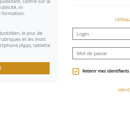
idistant, centré sur la
ublicité, ni
i formation.
Utilise
uotidien, le jour de
rubriques et les mots
artphone (App), tablette
R
Retenir mes identifiants
Ident