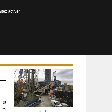
Nous joindre
itez activer
Espace abonné
,
 et
 Les
© S.C.