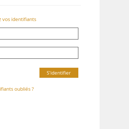
z vos identifiants
S'identifier
ifiants oubliés ?