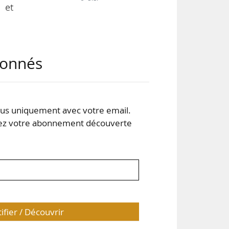
 et
 en
abonnés
et :
ons
outa
s uniquement avec votre email.
 votre abonnement découverte
e en
tifier / Découvrir