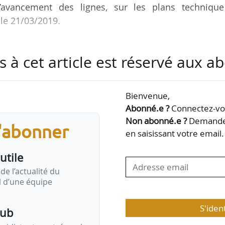
l’avancement des lignes, sur les plans technique
le 21/03/2019.
e Pont de Sèvres à Noisy-Champs, 33 km de ligne
s à cet article est réservé aux 
projet : Guillaume Pons. Adjoints au directeur de proj
cruyenaere et Pascal Vanel. Directeurs des relati
ur le 75 et 94, Isabelle Rivière pour le 92, Nadir Bent
Bienvenue,
Abonné.e ?
Connectez-vou
Non abonné.e ?
Demandez
s'abonner
hampigny-Centre à Saint-Denis Pleyel, 23 km de lign
en saisissant votre email.
…
utile
de l’actualité du
il d’une équipe
S'iden
pub