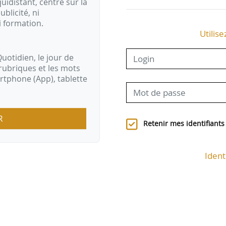
idistant, centré sur la
ublicité, ni
i formation.
Utilise
uotidien, le jour de
rubriques et les mots
artphone (App), tablette
R
Retenir mes identifiants
Ident