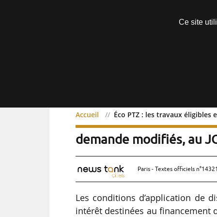
Découvrir sans engagement
Ce site uti
Menu
Accueil
Éco PTZ : les travaux éligibles
Éco PTZ : les travaux éli
demande modifiés, au J
Paris - Textes officiels n°1432
Les conditions d’application de 
intérêt destinées au financement 