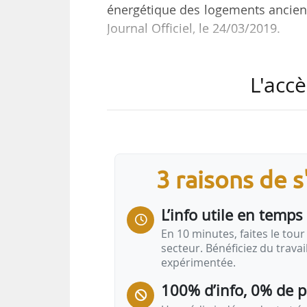
énergétique des logements anciens
Journal Officiel, le 24/03/2019.
e
Un 1
arrêté modifie l’arrêté d
L'accè
dispositions concernant les avanc
de travaux de rénovation afin d
anciens« combustible fossile . U
l’application en outre-mer de ces
3 raisons de 
Ils modifient les travaux éligibl
de…
L’info utile en temps 
En 10 minutes, faites le tour 
secteur. Bénéficiez du trava
expérimentée.
100% d’info, 0% de 