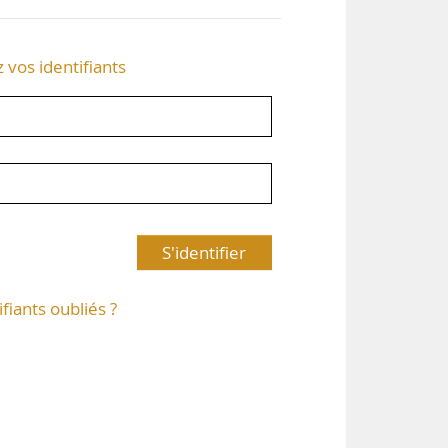
z vos identifiants
S'identifier
ifiants oubliés ?