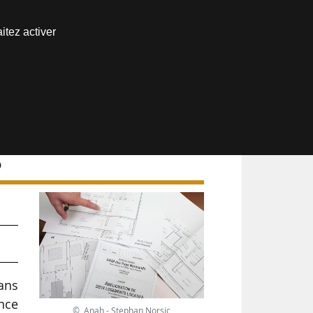
Nous joindre
itez activer
Espace abonné
9
ans
ance
© Anah - Stephan Norsic