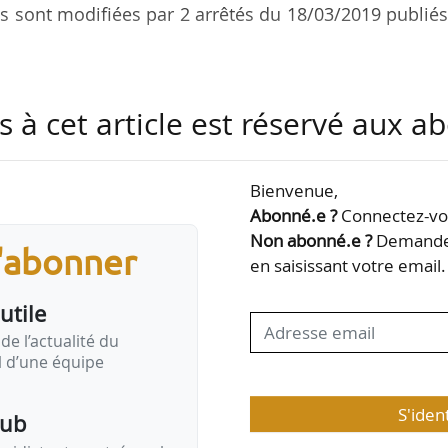
 sont modifiées par 2 arrêtés du 18/03/2019 publié
u 30/03/2009 relatif aux conditions d’application
s à cet article est réservé aux 
es remboursables sans intérêt destinées au finance
’améliorer la performance énergétique des logeme
e
n 2
arrêté du modifie l’arrêté du 25/05/2011 relat
Bienvenue,
 mêmes dispositions.
Abonné.e ?
Connectez-vou
Non abonné.e ?
Demandez
s'abonner
es à l’éco-PTZ et et les formulaires types de demand
en saisissant votre email.
utile
de l’actualité du
il d’une équipe
S'iden
pub