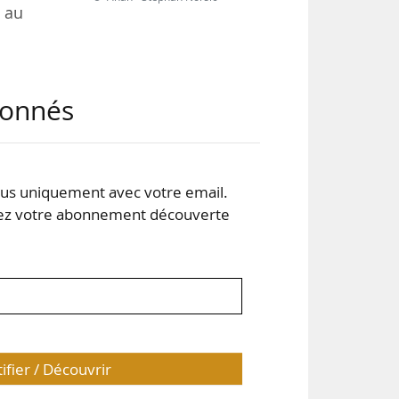
s au
 de
abonnés
ment
nts
if à
s uniquement avec votre email.
 votre abonnement découverte
e et
tifier / Découvrir