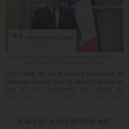
François de Rugy, ministre de la Transition écologique et solidaire - ©
Ministère de la Transition écologique et solidaire
12,517 Md€, tel est le plafond pluriannuel de
dépenses autorisé pour les agences de l’eau au
e
titre du 11
programme qui s’étend du
01/01/2019 au 31/12/2024, fixé par arrêté
interministériel du ministre de la Transition
écologique et solidaire, François de Rugy, et du
L'accès à cet article est
ministre de l’Action et des comptes publics,
Gérald Darmanin, en date du 13/03/2019 publié