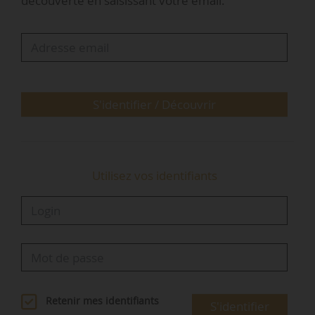
découverte en saisissant votre email.
liste des 244 communes « dont le besoin de
réhabilitation de l’habitat en centre-ville est
particulièrement marqué » (arrêté du
26/03/2019).
• Fixer les conditions techniques des gains de
S'identifier / Découvrir
performance énergétique pour l’éligibilité au
dispositif de…
Utilisez vos identifiants
Retenir mes identifiants
S'identifier