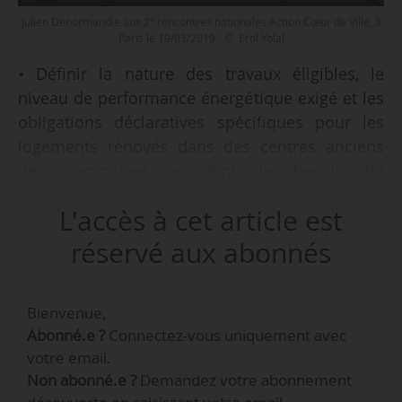
e
Julien Denormandie aux 2
rencontres nationales Action Cœur de Ville, à
Paris le 19/03/2019 - © Erol Yolal
• Définir la nature des travaux éligibles, le
niveau de performance énergétique exigé et les
obligations déclaratives spécifiques pour les
logements rénovés dans des centres anciens
des communes « dont le besoin de
réhabilitation de l’habitat en centre-ville est
L'accès à cet article est
particulièrement marqué » ou ayant signé une
convention d’opération de revitalisation de
réservé aux abonnés
territoire ORT (décret n° 2019-232
du 26/03/2019).
Bienvenue,
Abonné.e ?
Connectez-vous uniquement avec
• Définir la notion de centre-ville qui s’entend
votre email.
« dans la limite du territoire de ces communes,
Non abonné.e ?
Demandez votre abonnement
des zones de bâti continu de la commune » et la