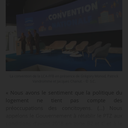
La convention de la LCA-FFB en présence de Grégory Monod, Patrick
Vandromme et Jacques Chanut. - © S.C.
« Nous avons le sentiment que la politique du
logement ne tient pas compte des
préoccupations des concitoyens. (…) Nous
appelons le Gouvernement à rétablir le PTZ aux
conditions d’avant 2018 en zone B2 et C et à le