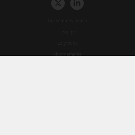
Qui sommes-nous ?
L‘équipe
Le groupe
Abonnements
Contact
Archives
CGA
Mentions légales
Confidentialité
Cookies