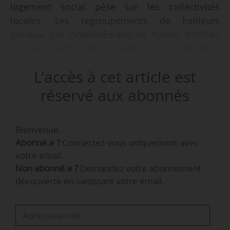
logement social pèse sur les collectivités
locales. Les regroupements de bailleurs
sociaux, par l’intermédiaire de fusion d’offices
ou de création de sociétés de coordination
(SAC), bousculent les gouvernances, tout
L'accès à cet article est
comme la question de la vente HLM. « Sur
certains territoires, les collectivités locales vont
réservé aux abonnés
continuer à piloter la politique de l’habitat »,
alors que d’autres seront écartées, indique
Bienvenue,
Claire Delpech, conseillère finances, fiscalité et
Abonné.e ?
Connectez-vous uniquement avec
habitat à l’AdCF, à News Tank le 27/03/2019.
votre email.
Non abonné.e ?
Demandez votre abonnement
« Le modèle économique proposé par le
découverte en saisissant votre email.
gouvernement est une approche très verticale,
dans certains cas la tête de groupe, après la
réorganisation, pourra être étrangère au
territoire et il n’y aura plus de mise en relation