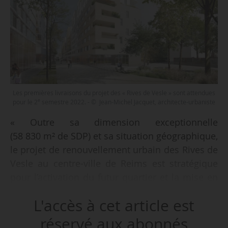
Les premières livraisons du projet des « Rives de Vesle » sont attendues
e
pour le 2
semestre 2022. - © Jean-Michel Jacquet, architecte-urbaniste
« Outre sa dimension exceptionnelle
(58 830 m² de SDP) et sa situation géographique,
le projet de renouvellement urbain des Rives de
Vesle au centre-ville de Reims est stratégique
pour l’activation du futur quartier et la mise en
valeur du secteur. Il s’agit de la reconversion
L'accès à cet article est
d’une friche industrielle en un quartier mixte et
vivant doté de 600 logements (accession à la
réservé aux abonnés