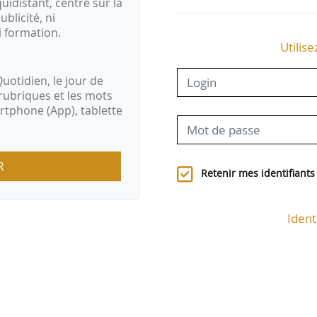
idistant, centré sur la
ublicité, ni
i formation.
Utilise
uotidien, le jour de
rubriques et les mots
artphone (App), tablette
R
Retenir mes identifiants
Ident