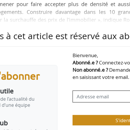
ener pour faire accepter plus de densité et aussi
ogements. Construire davantage dans les 10 gran
 la surchauffe des prix de l’immobilier », indique R
association Real Estech et ex directeur général de P
s à cet article est réservé aux 
 à avril 2018), le 29/08/2019, lors des Rencontres 
en présence de Julien Denormandie, ministre de
 la Ville et du logement.
Bienvenue,
Abonné.e ?
Connectez-vou
nsifier…
Non abonné.e ?
Demandez
s'abonner
en saisissant votre email.
utile
de l’actualité du
il d’une équipe
S'iden
pub