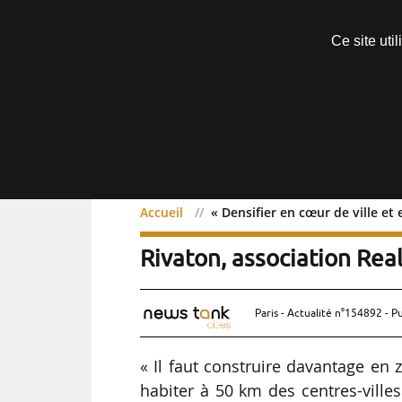
Découvrir sans engagement
Ce site uti
Menu
Accueil
« Densifier en cœur de ville et
« Densifier en cœur de v
Rivaton, association Real
Paris - Actualité n°154892 - P
« Il faut construire davantage en
habiter à 50 km des centres-ville