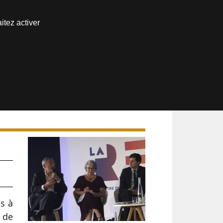
Nous joindre
itez activer
Espace abonné
ns à
r de