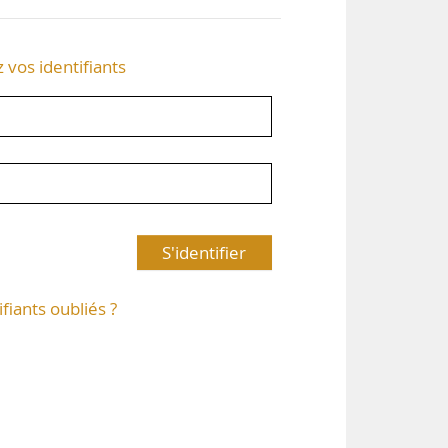
z vos identifiants
S'identifier
ifiants oubliés ?