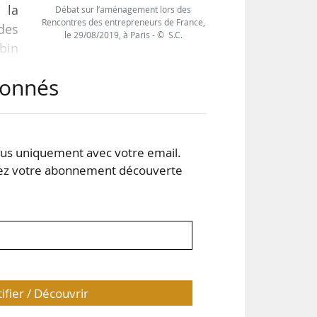
 la
Débat sur l’aménagement lors des
Rencontres des entrepreneurs de France,
des
le 29/08/2019, à Paris - © S.C.
obin
aris
abonnés
des
 la
s uniquement avec votre email.
 votre abonnement découverte
tifier / Découvrir