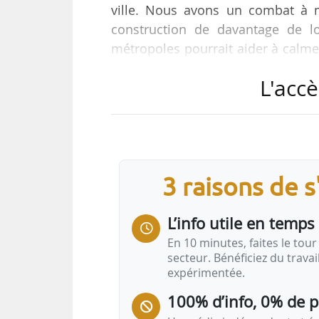
ville. Nous avons un combat à m
construction de davantage de l
métropoles pourrait aider à calmer
Rivaton, président fondateur de l’
L'accè
Région Entreprises (de mars 2016
entrepreneurs de France 2019, 
Cohésion des territoires, chargé de
« Robin Rivaton a raison. Il faut de
3 raisons de 
L’info utile en temps 
En 10 minutes, faites le tour 
secteur. Bénéficiez du trava
expérimentée.
100% d’info, 0% de 