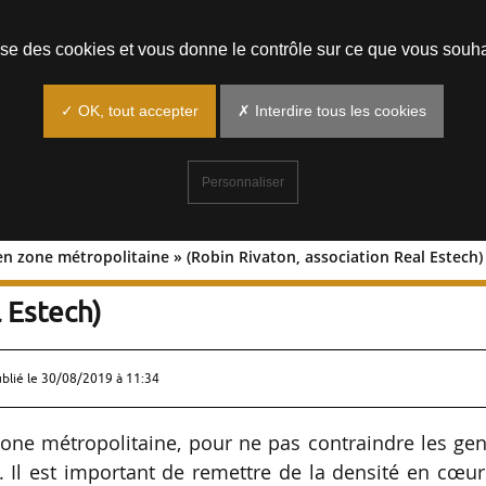
Prendre un rendez-vous
lise des cookies et vous donne le contrôle sur ce que vous souha
✓ OK, tout accepter
✗ Interdire tous les cookies
Personnaliser
 en zone métropolitaine » (Robin Rivaton, association Real Estech)
ille et en zone métropolitaine » (Robin
 Estech)
ublié le
30/08/2019 à 11:34
 zone métropolitaine, pour ne pas contraindre les ge
s. Il est important de remettre de la densité en cœu