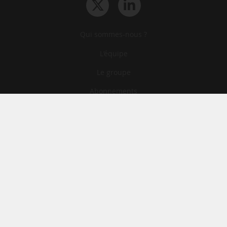
Qui sommes-nous ?
L‘équipe
Le groupe
Abonnements
Contact
Archives
CGA
Mentions légales
Confidentialité
Cookies