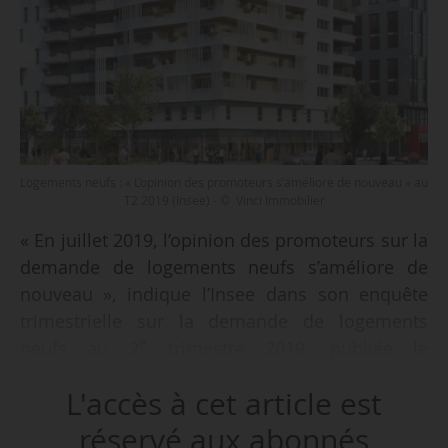
Logements neufs : « L’opinion des promoteurs s’améliore de nouveau » au
T2 2019 (Insee) - © Vinci Immobilier
« En juillet 2019, l’opinion des promoteurs sur la
demande de logements neufs s’améliore de
nouveau », indique l’Insee dans son enquête
trimestrielle sur la demande de logements
e
neufs au 2
trimestre 2019, publiée le
26/07/2019.
L'accès à cet article est
• Mises en chantier : « Les perspectives pour les
réservé aux abonnés