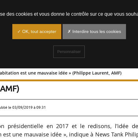
Prendre un rendez-vous
lise des cookies et vous donne le contrôle sur ce que vous souha
✓ OK, tout accepter
✗ Interdire tous les cookies
Personnaliser
habitation est une mauvaise idée » (Philippe Laurent, AMF)
e la taxe d’habitation est une mauvai
, AMF)
ublié le
03/09/2019 à 09:31
on présidentielle en 2017 et le redisons, l’idée d
on est une mauvaise idée », indique à News Tank Phil