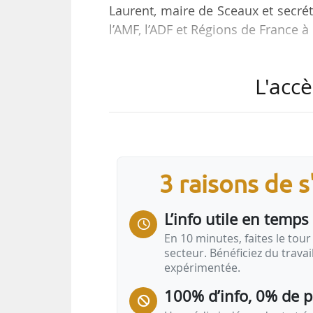
Laurent, maire de Sceaux et secrét
l’AMF, l’ADF et Régions de France à
Philippe Laurent fait le point su
L'accè
intercommunalités.
• Compensation de la suppression 
échanges que nous avons eus sur 
nous rassurer totalement. Pour l
(envisagée comme compensation) n’
3 raisons de 
L’info utile en temps 
En 10 minutes, faites le tour 
secteur. Bénéficiez du trava
expérimentée.
100% d’info, 0% de 