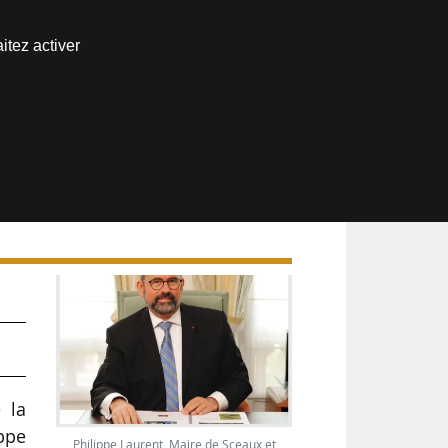
Nous joindre
itez activer
Espace abonné
se
e la
ippe
Philippe Laurent, Maire de Sceaux et