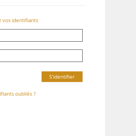
z vos identifiants
S'identifier
ifiants oubliés ?