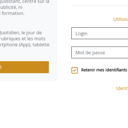
idistant, centré sur la
ublicité, ni
i formation.
Utilise
uotidien, le jour de
rubriques et les mots
artphone (App), tablette
R
Retenir mes identifiants
Ident