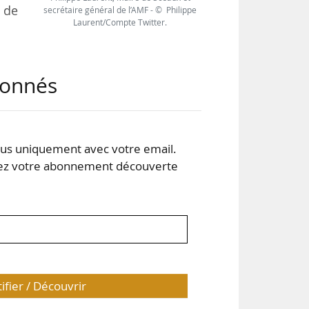
n de
secrétaire général de l’AMF - © Philippe
Laurent/Compte Twitter.
s et
abonnés
ques
pas
TVA
s uniquement avec votre email.
…
 votre abonnement découverte
tifier / Découvrir