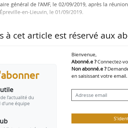
aire général de l’AMF, le 02/09/2019, après la réunio
 Épreville-en-Lieuvin, le 01/09/2019.
r les sujets de la rentrée 2019 visant les commune
s à cet article est réservé aux 
de la taxe d’habitation dans le PLF 2020. « Les quel
le sujet de la “compensation” envisagée ne peuvent 
Bienvenue,
es Départements, il est clair que la dynamique de 
Abonné.e ?
Connectez-vou
a pas de raison objective d’être identique à ce que
Non abonné.e ?
Demandez
s'abonner
en saisissant votre email.
utile
de l’actualité du
il d’une équipe
S'iden
pub