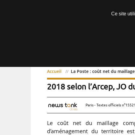
Découvrir sans engagement
Ce site uti
Menu
Accueil
La Poste : coût net du maillag
La Poste : coût net du 
2018 selon l’Arcep, JO 
Paris - Textes officiels n°1552
Le coût net du maillage com
d’aménagement du territoire es