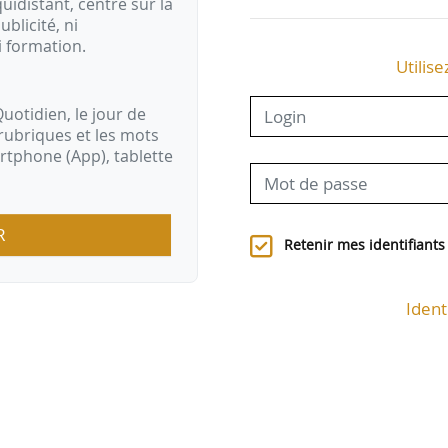
idistant, centré sur la
ublicité, ni
i formation.
Utilise
uotidien, le jour de
rubriques et les mots
artphone (App), tablette
R
Retenir mes identifiants
Ident