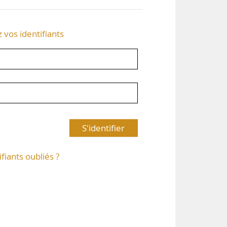
z vos identifiants
S'identifier
ifiants oubliés ?