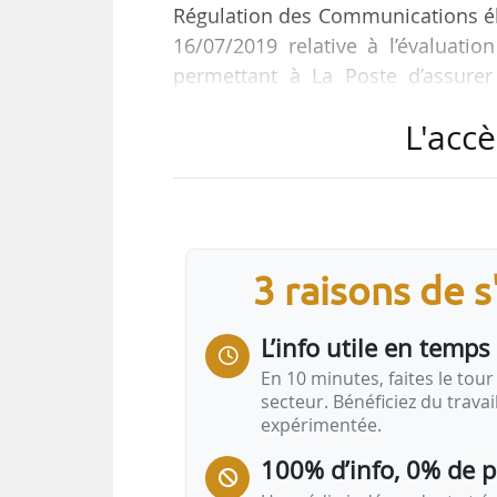
Régulation des Communications éle
16/07/2019 relative à l’évaluat
permettant à La Poste d’assurer
Journal Officiel du 04/09/2019. L
L'accè
évités en son absence (coûts as
report de l’activité) diminués de
réseau complémentaire moins recette
Pour son évaluation, l’Arcep a pri
3 raisons de 
L’info utile en temps 
En 10 minutes, faites le tour 
secteur. Bénéficiez du trava
expérimentée.
100% d’info, 0% de 