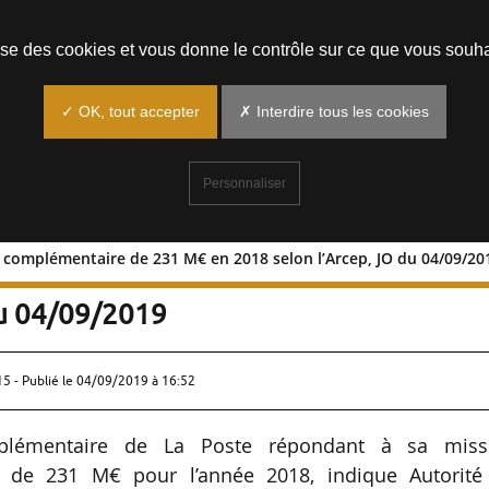
Prendre un rendez-vous
lise des cookies et vous donne le contrôle sur ce que vous souha
✓ OK, tout accepter
✗ Interdire tous les cookies
Personnaliser
e complémentaire de 231 M€ en 2018 selon l’Arcep, JO du 04/09/20
maillage complémentaire de 231 M€ en
du 04/09/2019
15 - Publié le
04/09/2019 à 16:52
plémentaire de La Poste répondant à sa miss
t de 231 M€ pour l’année 2018, indique Autorité