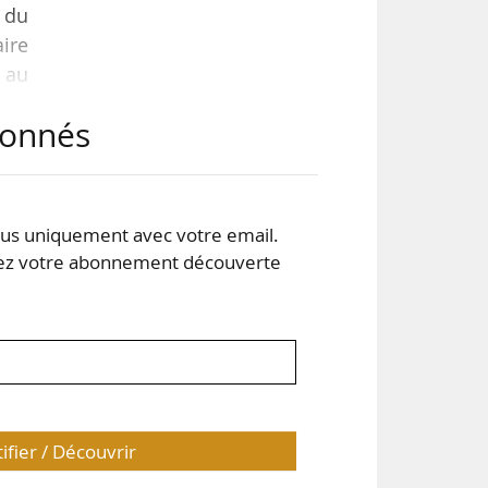
n du
ire
 au
oûts
abonnés
 au
s au
s uniquement avec votre email.
 votre abonnement découverte
tifier / Découvrir