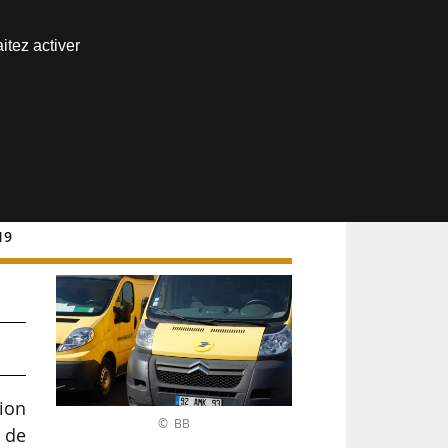
Nous joindre
itez activer
Espace abonné
19
ion
© BB
 de