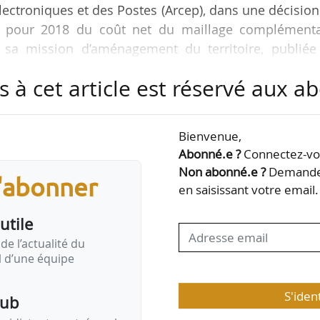
ctroniques et des Postes (Arcep), dans une décisio
ion pour 2018 du coût net du maillage complémenta
 sa mission d’aménagement du territoire, publiée
e coût net du maillage complémentaire est égal aux c
s à cet article est réservé aux 
sociés au réseau complémentaire moins coûts liés
s recettes perdues en son absence (recettes associée
s liées au report de l’activité).
Bienvenue,
Abonné.e ?
Connectez-vou
s en compte le réseau…
Non abonné.e ?
Demandez
s'abonner
en saisissant votre email.
utile
de l’actualité du
il d’une équipe
S'iden
pub