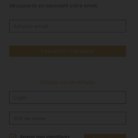
augmente en moyenne de plus de 0,4 % par an,
découverte en saisissant votre email.
soit plus rapidement qu’au niveau national. En
2016, les 9 métropoles hébergent 29 % des
emplois (27 % en 2006).
> Dans 6 de ces métropoles, la croissance de
l’emploi se diffuse aussi dans les EPCI alentour
« principalement grâce au dynamisme des…
S'identifier / Découvrir
Utilisez vos identifiants
Retenir mes identifiants