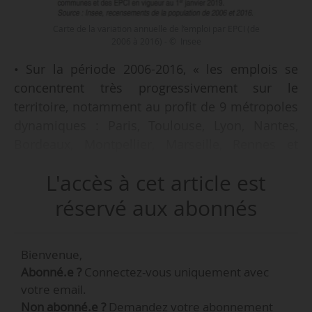
Carte de la variation annuelle de l’emploi par EPCI (de
2006 à 2016) - © Insee
• Sur la période 2006-2016, « les emplois se
concentrent très progressivement sur le
territoire, notamment au profit de 9 métropoles
dynamiques : Paris, Toulouse, Lyon, Nantes,
Bordeaux, Montpellier, Marseille, Rennes et
Lille », selon l’Insee.
L'accès à cet article est
> Entre 2006 et 2016, l’emploi augmente en
moyenne de 0,5 % par an dans les métropoles,
réservé aux abonnés
alors qu’il stagne dans les autres types d’EPCI :
communautés urbaines, communautés
Bienvenue,
d’agglomération et communautés de
Abonné.e ?
Connectez-vous uniquement avec
communes.
votre email.
> Dans les 9 métropoles dynamiques, l’emploi
Non abonné.e ?
Demandez votre abonnement