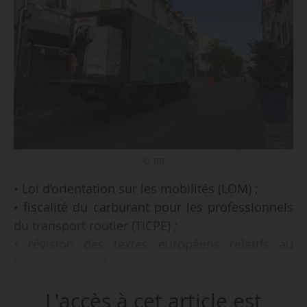
© BB
• Loi d’orientation sur les mobilités (LOM) ;
• fiscalité du carburant pour les professionnels
du transport routier (TICPE) ;
• révision des textes européens relatifs au
transport en 2019 ;
• passage de frontières pour le Royaume-Uni
L'accès à cet article est
dans le cadre du brexit ;