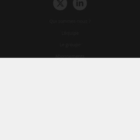
Qui sommes-nous ?
L‘équipe
Le groupe
Abonnements
Contact
Archives
CGA
Mentions légales
Confidentialité
Cookies