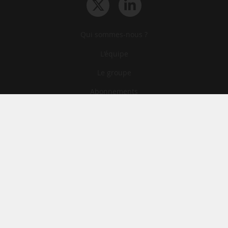
Qui sommes-nous ?
L‘équipe
Le groupe
Abonnements
Contact
Archives
CGA
Mentions légales
Confidentialité
Cookies