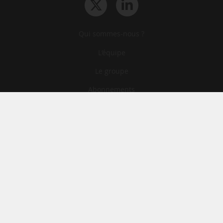
Qui sommes-nous ?
L‘équipe
Le groupe
Abonnements
Contact
Archives
CGA
Mentions légales
Confidentialité
Cookies