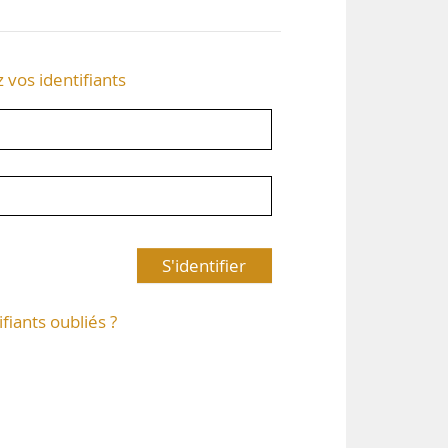
z vos identifiants
S'identifier
ifiants oubliés ?