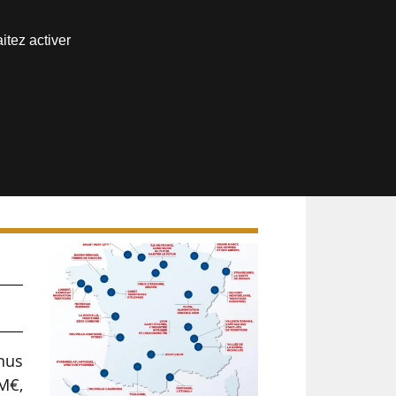
Nous joindre
itez activer
Espace abonné
I
enus
 M€,