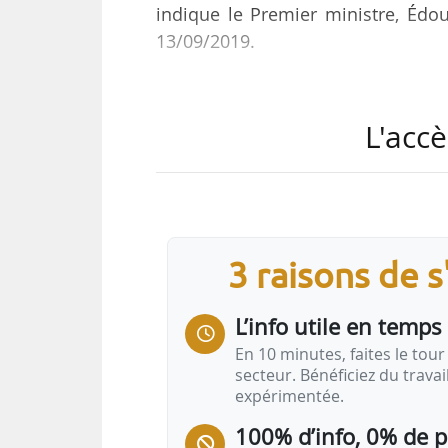
indique le Premier ministre, Édo
13/09/2019.
Les 24 lauréats comptent 6 métr
territoire mixte. Parmi les 24 laur
L'accè
• Valence Romans Agglomération (I
• La métropole du Grand Lyon (Rhô
• Pays de Montbéliard (Doubs), av
• Dijon métropole (Côte-d’Or) ;
• Lorient Agglomération (Morbihan)
3 raisons de 
• La métropole du Grand Nancy (Me
• Eurométropole de Strasbourg (Ba
L’info utile en temps 
• Communauté urbaine de Dunkerq
En 10 minutes, faites le tour 
• Cœur…
secteur. Bénéficiez du trava
expérimentée.
100% d’info, 0% de 