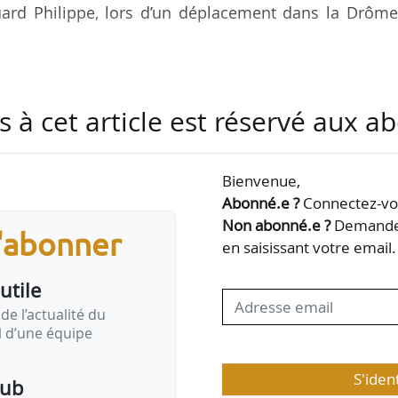
uard Philippe, lors d’un déplacement dans la Drôme,
opoles, 9 villes moyennes, 8 territoires ruraux e
éats, 13 EPCI urbains et métropoles :
s à cet article est réservé aux 
sère) ;
ne) ;
ec Grand Belfort Agglomération ;
Bienvenue,
Abonné.e ?
Connectez-vou
Non abonné.e ?
Demandez
 ;
s'abonner
en saisissant votre email.
urthe-et-Moselle) ;
s-Rhin) ;
utile
ue (Nord) ;
de l’actualité du
il d’une équipe
S'iden
pub