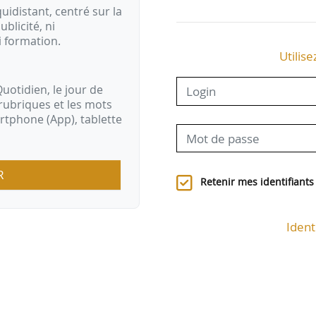
idistant, centré sur la
ublicité, ni
i formation.
Utilise
uotidien, le jour de
rubriques et les mots
artphone (App), tablette
R
Retenir mes identifiants
Ident