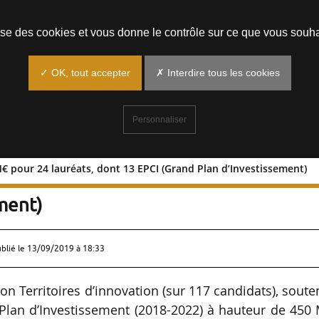
Prendre un rendez-vous
lise des cookies et vous donne le contrôle sur ce que vous souha
✓ OK, tout accepter
✗ Interdire tous les cookies
Personnaliser
M€ pour 24 lauréats, dont 13 EPCI (Grand Plan d’Investissement)
 : 450 M€ pour 24 lauréats, dont 13 EPC
ment)
ublié le
13/09/2019 à 18:33
tion Territoires d’innovation (sur 117 candidats), sout
 Plan d’Investissement (2018-2022) à hauteur de 450