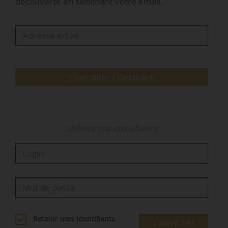
découverte en saisissant votre email.
de LCA-FFB, le 18/09/2019.
En 2019, le contexte bancaire des taux bas et
l’anticipation de la fin du PTZ en zones
détendues engendrent un « marché de la
maison individuelle à 2…
S'identifier / Découvrir
Utilisez vos identifiants
Retenir mes identifiants
S'identifier