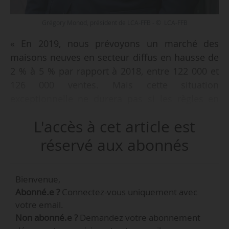
Grégory Monod, président de LCA-FFB - © LCA-FFB
« En 2019, nous prévoyons un marché des
maisons neuves en secteur diffus en hausse de
2 % à 5 % par rapport à 2018, entre 122 000 et
126 000 ventes. Mais cette situation
exceptionnelle ne durera pas si les règles en
matière de crédit immobilier changent et si le
L'accès à cet article est
PTZ neuf se trouve supprimé en zones B2 et C
(programmé fin 2019), impactant surtout les
réservé aux abonnés
ménages modestes. Nous demandons à ce que
le PTZ soit prolongé jusqu’à fin 2021, soit un
Bienvenue,
potentiel de 32 000 PTZ distribués tant en 2020
Abonné.e ?
Connectez-vous uniquement avec
qu’en 2021. 12 000 logements seraient
votre email.
sauvegardés », dont près de 10 000 dans
Non abonné.e ?
Demandez votre abonnement
l’individuel, indique Grégory Monod, président