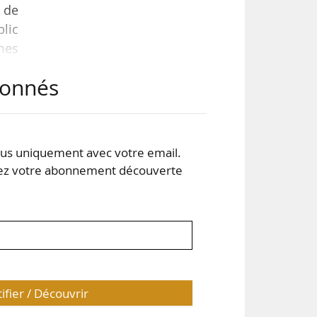
C de
lic
mes
SDP.
abonnés
AMI
, en
s uniquement avec votre email.
 votre abonnement découverte
tifier / Découvrir