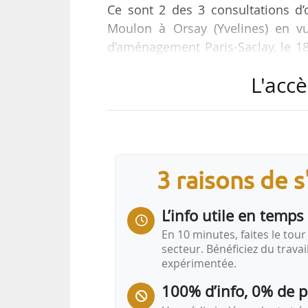
Ce sont 2 des 3 consultations d’o
Moulon à Orsay (Yvelines) en vu
d’aménagement Paris-Saclay, le 1
de près de 400 logements (familia
L'accè
« Les architectes ont jusqu’au 
architectural », indique l’EPA.
L’AMI s’adresse aux « architectes
partenariat avec la Ville de Gif-s
3 raisons de 
L’info utile en temps 
En 10 minutes, faites le tour 
secteur. Bénéficiez du trava
expérimentée.
100% d’info, 0% de 