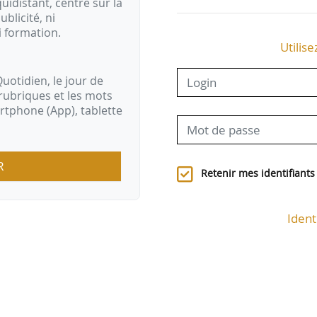
idistant, centré sur la
ublicité, ni
i formation.
Utilise
uotidien, le jour de
rubriques et les mots
artphone (App), tablette
R
Retenir mes identifiants
Ident