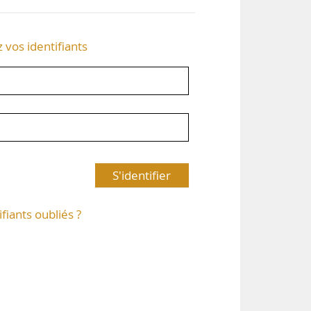
z vos identifiants
S'identifier
ifiants oubliés ?