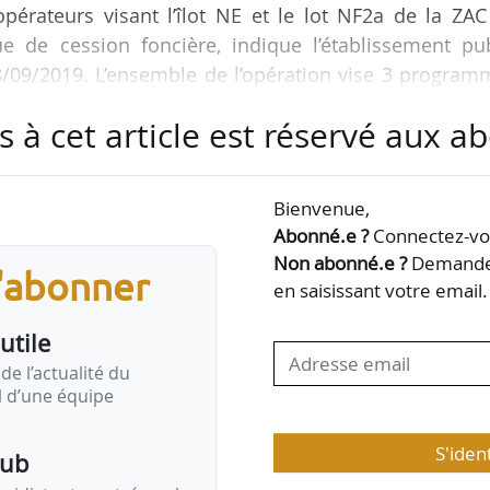
pérateurs visant l’îlot NE et le lot NF2a de la ZA
e de cession foncière, indique l’établissement pub
8/09/2019. L’ensemble de l’opération vise 3 program
ux, libres et sociaux) sur un total de 28 000 m² de 
s à cet article est réservé aux 
31/10/2019 pour adresser leurs candidatures à l’
Bienvenue,
 souhaitant être référencés par l’EPA Paris-Saclay »
Abonné.e ?
Connectez-vou
ur-Yvette (Essonne) et la communaut…
Non abonné.e ?
Demandez
s'abonner
en saisissant votre email.
utile
de l’actualité du
il d’une équipe
S'iden
pub