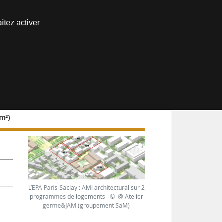
Nous joindre
itez activer
Espace abonné
m²)
L’EPA Paris-Saclay : AMI architectural sur 2
programmes de logements - © @ Atelier
;
germe&JAM (groupement SaM)