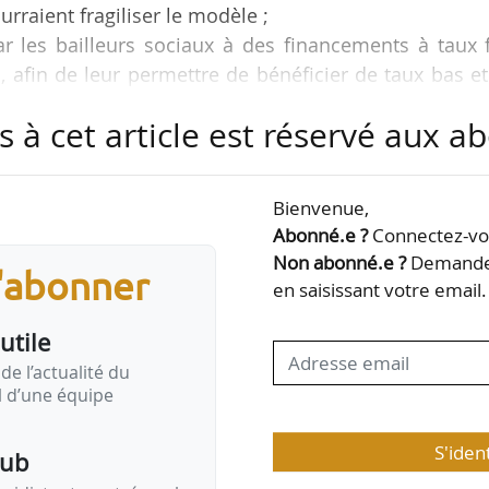
ourraient fragiliser le modèle ;
ar les bailleurs sociaux à des financements à taux 
, afin de leur permettre de bénéficier de taux bas e
e à terme du taux du livret A ;
s à cet article est réservé aux 
r cohérence avec les objectifs de vente du Gouvernem
e logement social à exercer des activités anne
s revenus contribuent au financement de leurs miss
Bienvenue,
Abonné.e ?
Connectez-vou
Non abonné.e ?
Demandez
s'abonner
en saisissant votre email.
utile
de l’actualité du
il d’une équipe
S'iden
pub