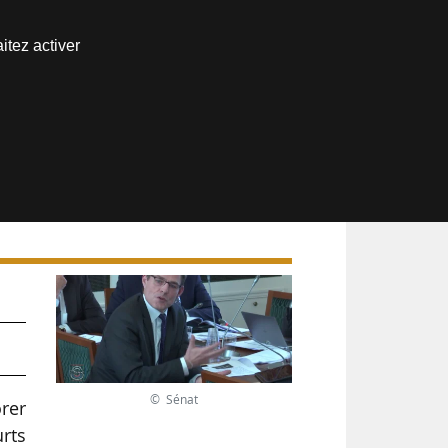
Nous joindre
itez activer
Espace abonné
© Sénat
orer
rts