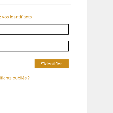
z vos identifiants
S'identifier
ifiants oubliés ?