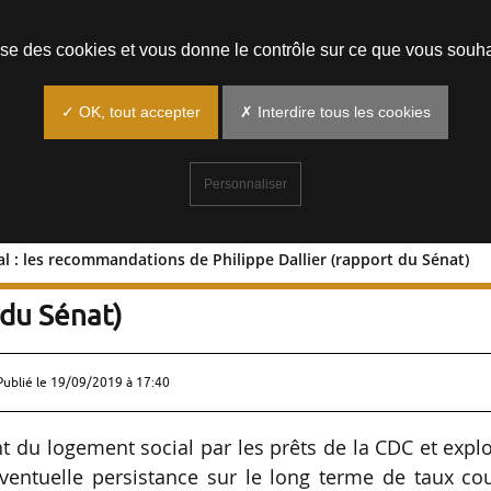
Prendre un rendez-vous
lise des cookies et vous donne le contrôle sur ce que vous souha
✓ OK, tout accepter
✗ Interdire tous les cookies
Personnaliser
 : les recommandations de Philippe Dallier (rapport du Sénat)
 social : les recommandations de
 du Sénat)
Publié le
19/09/2019 à 17:40
t du logement social par les prêts de la CDC et expl
ventuelle persistance sur le long terme de taux cou