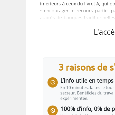
inférieurs à ceux du livret A, qui p
• encourager le recours partiel p
auprès de banques traditionnelles
réduire leur exposition à une hauss
L'accè
• rétablir l’APL « accession », pa
et encourager les organismes d
profitables, dans la mesure où ce
de base ;
• mieux mesurer et surveiller les…
3 raisons de 
L’info utile en temps 
En 10 minutes, faites le tour 
secteur. Bénéficiez du trava
expérimentée.
100% d’info, 0% de 