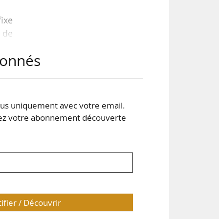
fixe
t de
abonnés
ent,
xes
ions
s uniquement avec votre email.
 votre abonnement découverte
tifier / Découvrir