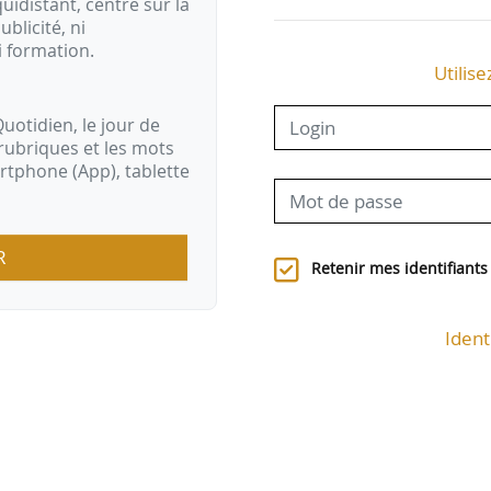
idistant, centré sur la
ublicité, ni
i formation.
Utilise
uotidien, le jour de
rubriques et les mots
artphone (App), tablette
R
Retenir mes identifiants
Ident