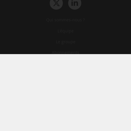
Qui sommes-nous ?
L‘équipe
Le groupe
Abonnements
Contact
Archives
CGA
Mentions légales
Confidentialité
Cookies