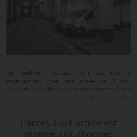
© D.R.
Les bailleurs sociaux sont autorisés à
expérimenter, pour une durée de 3 ans,
l’utilisation des boxes de stationnements à des
fins de stockage, par arrêté publié au Journal
Officiel du 22/09/2019. L’expérimentation vise le
parc social et pourrait modifier la
L'accès à cet article est
réglementation en fonction du retour
d’expérience et clarifier ce qu’il est possible
réservé aux abonnés