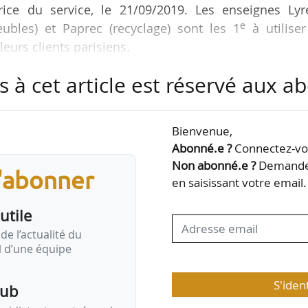
trice du service, le 21/09/2019. Les enseignes Lyr
e
eubles) et Paprec (recyclage) sont les 1
à utiliser
leurs clients parisiens.
s à cet article est réservé aux 
tion hybride effectuera une liaison quotidienne ent
-Élysées, Grands Augustins et Henri IV. À chaque esc
ectrique « Cyclofret » débarqueront pour effectuer
Bienvenue,
u’à 3 000 colis par jour. Ils représentent une surf
Abonné.e ?
Connectez-vou
Non abonné.e ?
Demandez
s'abonner
en saisissant votre email.
utile
de l’actualité du
il d’une équipe
S'iden
pub