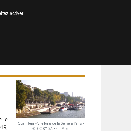
Nous joindre
itez activer
Espace abonné
e le
Quai Henri-IV le long de la Seine à Paris -
019,
© CC BY-SA 3.0 - Mbzt