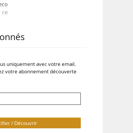
eco
 ce
abonnés
re 4
ale,
 le
ace
s uniquement avec votre email.
 votre abonnement découverte
tifier / Découvrir