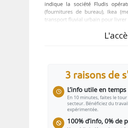
indique la société Fludis opéra
(fournitures de bureau), Ikea (m
transport fluvial urbain pour livrer 
L'accè
Un « bateau entrepôt » à motorisa
ports et quais : Javel Bas, Champs
des vélos cargo à assistance él
dernier kilomètre et livrer jusq
embarquée de 700 m², « soit…
3 raisons de 
L’info utile en temps 
En 10 minutes, faites le tour 
secteur. Bénéficiez du trava
expérimentée.
100% d’info, 0% de 