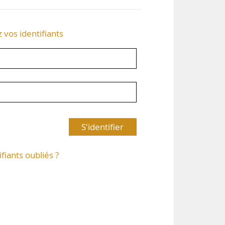
z vos identifiants
S'identifier
ifiants oubliés ?