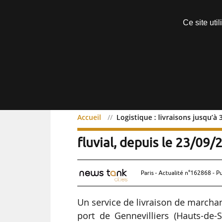
Découvrir sans engagement
Ce site uti
Menu
Accueil
Logistique : livraisons jusqu’à 
Logistique : livraisons j
fluvial, depuis le 23/09/
Paris - Actualité n°162868 - P
Un service de livraison de marchand
port de Gennevilliers (Hauts-de-S