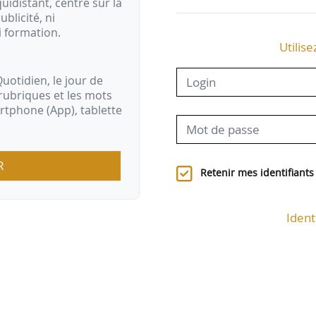
idistant, centré sur la
ublicité, ni
i formation.
Utilise
uotidien, le jour de
rubriques et les mots
artphone (App), tablette
R
Retenir mes identifiants
Ident