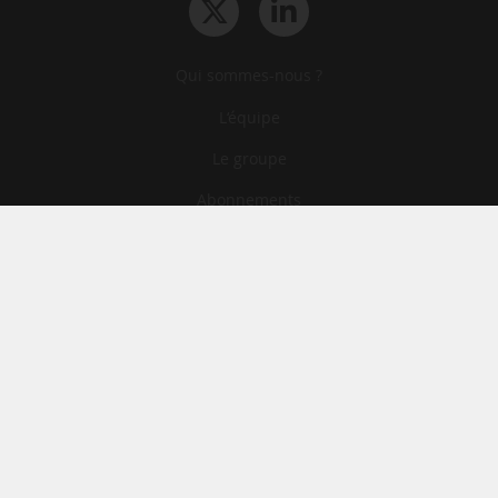
Qui sommes-nous ?
L‘équipe
Le groupe
Abonnements
Contact
Archives
CGA
Mentions légales
Confidentialité
Cookies