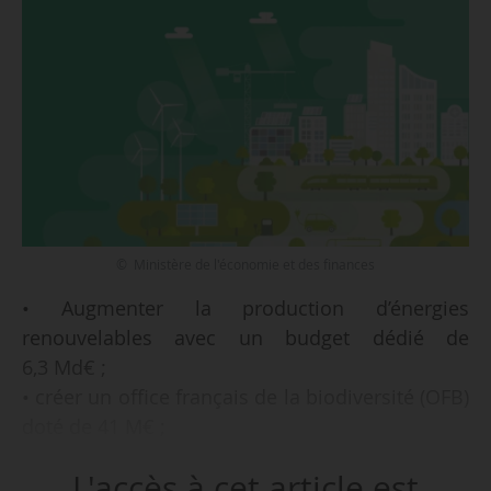
© Ministère de l'économie et des finances
• Augmenter la production d’énergies
renouvelables avec un budget dédié de
6,3 Md€ ;
• créer un office français de la biodiversité (OFB)
doté de 41 M€ ;
• organiser le congrès mondial de la nature à
L'accès à cet article est
Marseille en 2020 ;