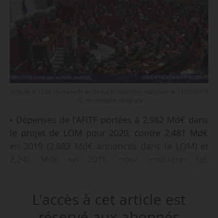
Vote de la LOM en nouvelle lecture à l’Assemblée nationale le 17/09/2019
- © Assemblée nationale
• Dépenses de l’AFITF portées à 2,982 Md€ dans
le projet de LOM pour 2020, contre 2,481 Md€
en 2019 (2,683 Md€ annoncés dans la LOM) et
2,246 Md€ en 2018, pour améliorer les
investissements dans les infrastructures et les
transports du quotidien ;
L'accès à cet article est
• affectation « exceptionnelle » de 376,7 M€ de
TICPE pour garantir la trajectoire de
réservé aux abonnés