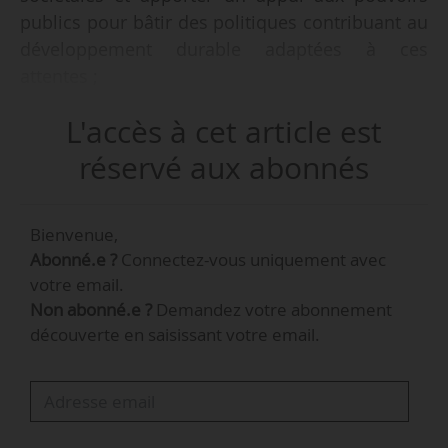
publics pour bâtir des politiques contribuant au
développement durable adaptées à ces
attentes ;
• accompagner l’émergence et la mise en œuvre
L'accès à cet article est
d’une offre nationale de technologies et services
répondant aux enjeux de l’environnement et de
réservé aux abonnés
l’énergie dans un contexte de changement
climatique.
Bienvenue,
Tels sont les 2 principaux enjeux du programme
Abonné.e ?
Connectez-vous uniquement avec
Thèses de l’Ademe dont l’appel à candidature
votre email.
est ouvert du 13/01/2020 au 31/03/2020.
Non abonné.e ?
Demandez votre abonnement
Objectif : renforcer les capacités de recherche
découverte en saisissant votre email.
au plan national sur les domaines d’intervention
de l’agence.
Les projets de thèse doivent répondre aux