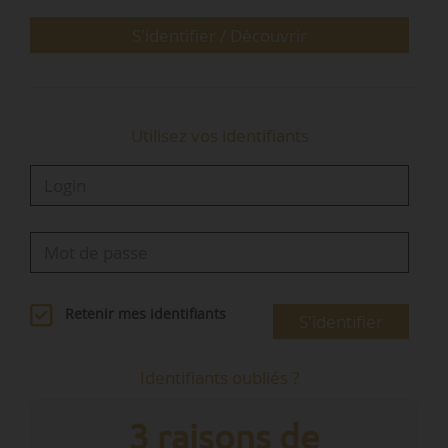
thématiques suivantes :
• villes et territoires durables ;
S'identifier / Découvrir
• économie circulaire ;
• énergie durable ;
• forêt, agriculture et bioéconomie…
Utilisez vos identifiants
Retenir mes identifiants
S'identifier
Identifiants oubliés ?
3 raisons de