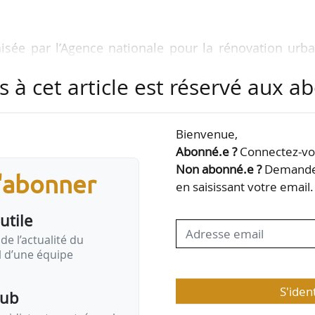
anisée par l’Agence nationale pour la rénovation urb
ine dans les quartiers en renouvellement urbain, à P
s à cet article est réservé aux 
tionaux et locaux intéressés par l’agriculture urbain
Bienvenue,
n développement » dans les quartiers prioritaires d
Abonné.e ?
Connectez-vou
ans le nouveau programme national de renouvellem
Non abonné.e ?
Demandez
s'abonner
ritoriales, maîtres d’ouvrage mobilisés dans le NPNRU
en saisissant votre email.
utile
de l’actualité du
il d’une équipe
S'iden
pub