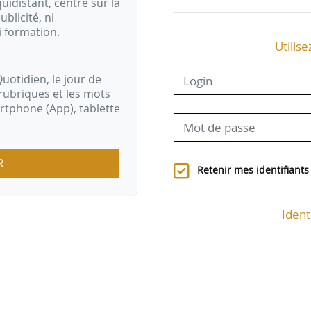
idistant, centré sur la
ublicité, ni
i formation.
Utilise
uotidien, le jour de
rubriques et les mots
artphone (App), tablette
R
Retenir mes identifiants
Ident