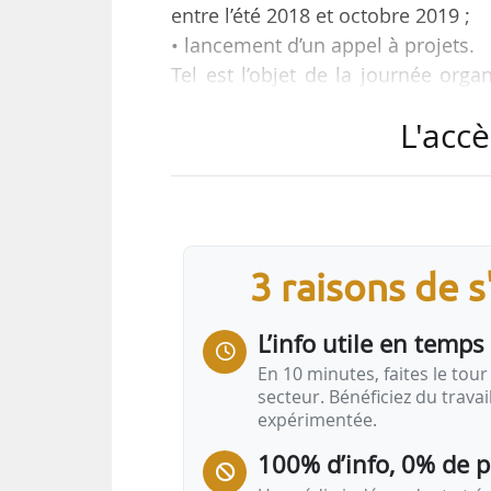
entre l’été 2018 et octobre 2019 ;
• lancement d’un appel à projets.
Tel est l’objet de la journée org
(ANRU) dédiée à l’agriculture urba
L'accè
le 24/01/2020.
La journée s’adresse aux acteurs na
« susceptibles de contribuer à so
politique de la ville engagés d
3 raisons de 
urbain (NPNRU) : collectivités ter
L’info utile en temps 
En 10 minutes, faites le tour 
secteur. Bénéficiez du trava
expérimentée.
100% d’info, 0% de 