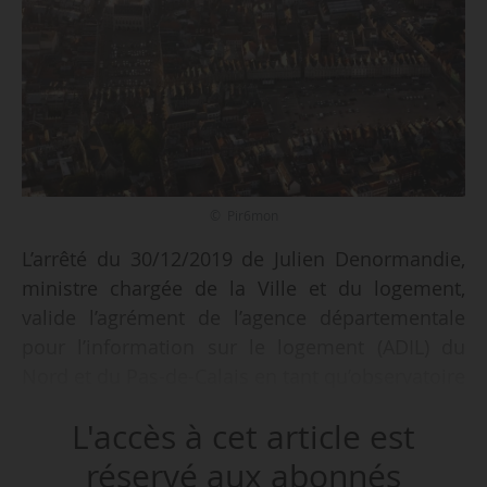
© Pir6mon
L’arrêté du 30/12/2019 de Julien Denormandie,
ministre chargée de la Ville et du logement,
valide l’agrément de l’agence départementale
pour l’information sur le logement (ADIL) du
Nord et du Pas-de-Calais en tant qu’observatoire
local des loyers pour le périmètre
L'accès à cet article est
correspondant au territoire de la communauté
urbaine d’Arras depuis le 04/06/2019, publié au
réservé aux abonnés