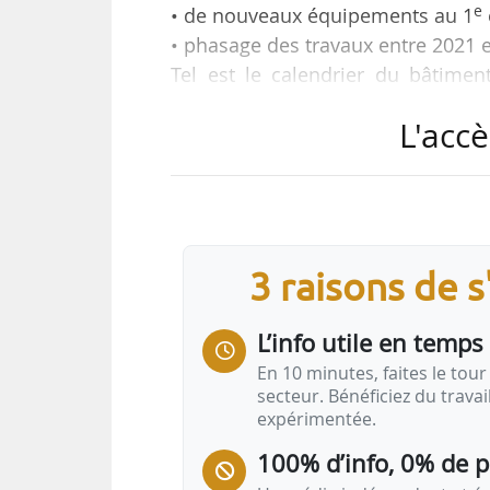
e
• de nouveaux équipements au 1
• phasage des travaux entre 2021 e
Tel est le calendrier du bâtiment
conservation du marché aux puce
L'accè
périmètre d’Euroméditerranée. «
bâtiment est engagée par le pr
L’établissement public a signé 
propriétaire du marché pour réussir
12/12/2019.
3 raisons de 
Euroméditerranée et le gérant du
L’info utile en temps 
En 10 minutes, faites le tour 
secteur. Bénéficiez du trava
expérimentée.
100% d’info, 0% de 