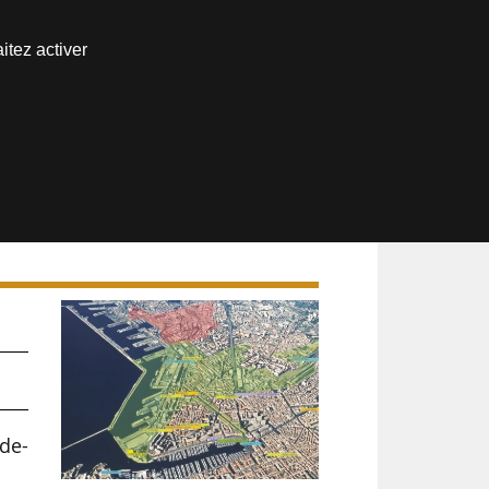
Nous joindre
itez activer
Espace abonné
u
de-