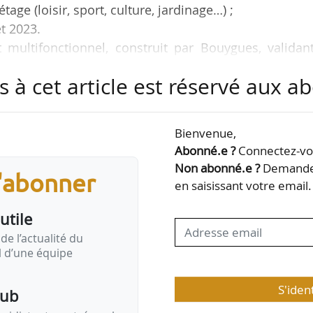
étage (loisir, sport, culture, jardinage…) ;
t 2023.
 multifonctionnel, construit par Bouygues, validan
s marseillais intégré au projet Les Fabriques, sur
s à cet article est réservé aux 
 Une réflexion sur la mise aux normes sanitaires
opriétaire du marché aux puces, en lien avec l’E
une convention avec la Banque des Territoires et
Bienvenue,
 sa requalification », indique l’établissement public
Abonné.e ?
Connectez-vou
Non abonné.e ?
Demandez
s'abonner
en saisissant votre email.
 march…
utile
de l’actualité du
il d’une équipe
S'iden
pub