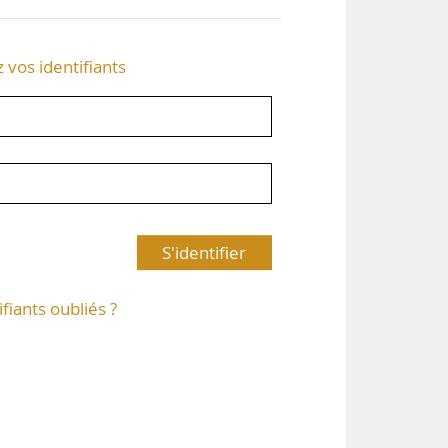
z vos identifiants
S'identifier
ifiants oubliés ?