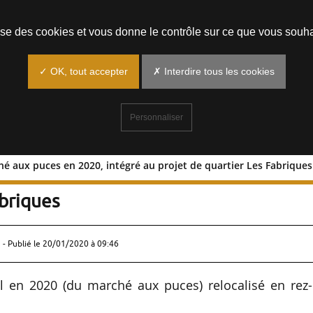
Prendre un rendez-vous
lise des cookies et vous donne le contrôle sur ce que vous souha
✓ OK, tout accepter
✗ Interdire tous les cookies
Personnaliser
hé aux puces en 2020, intégré au projet de quartier Les Fabriques
u marché aux puces en 2020, intégré a
abriques
 - Publié le
20/01/2020 à 09:46
l en 2020 (du marché aux puces) relocalisé en rez-