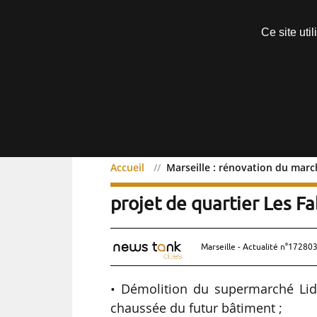
Découvrir sans engagement
Ce site uti
Menu
Accueil
Marseille : rénovation du marc
Marseille : rénovation d
projet de quartier Les F
Marseille - Actualité n°172803
• Démolition du supermarché Lid
chaussée du futur bâtiment ;