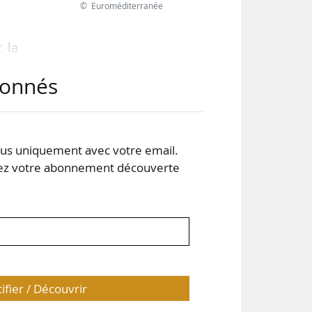
© Euroméditerranée
t la
 le
abonnés
 du
PA.
 le
, le
s uniquement avec votre email.
 votre abonnement découverte
tifier / Découvrir