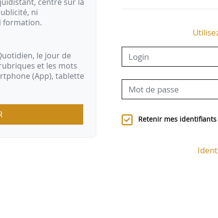
idistant, centré sur la
ublicité, ni
i formation.
Utilise
uotidien, le jour de
rubriques et les mots
artphone (App), tablette
R
Retenir mes identifiants
Ident