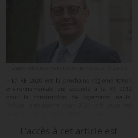
Grégory Monod s’exprime à News Tank, le 17/01/2020. - © LCA-FFB
« La RE 2020 est la prochaine réglementation
environnementale qui succède à la RT 2012
pour la construction de logements neufs.
Prévue initialement pour 2020, elle avait été
annoncée pour juillet 2020 au plus tôt et ne
devrait pas entrer en vigueur avant 2021. La
L'accès à cet article est
nouvelle échéance nous semble être un